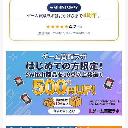
👑
ANNIVERSARY
4
周年
ゲーム買取ラボはおかげさまで
。
4.7
★
★
★
★
★
/5.0
(集計期間：2024/10/19 〜
2026/08/08
)