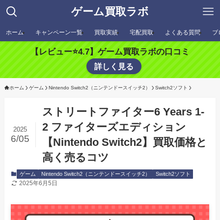
ゲーム買取ラボ
ホーム
キャンペーン一覧
買取実績
宅配買取
よくある質問
ブ
【レビュー⭐️4.7】ゲーム買取ラボの口コミ
詳しく見る
ホーム
ゲーム
Nintendo Switch2（ニンテンドースイッチ2）
Switch2ソフト
ストリートファイター6 Years 1-
2 ファイターズエディション
2025
6/05
【Nintendo Switch2】買取価格と
高く売るコツ
ゲーム
Nintendo Switch2（ニンテンドースイッチ2）
Switch2ソフト
2025年6月5日