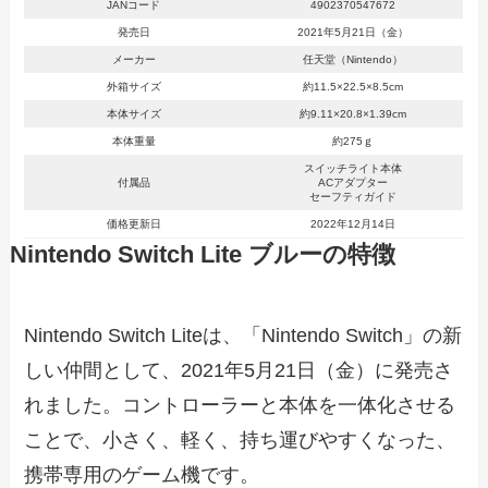
JANコード
4902370547672
発売日
2021年5月21日（金）
メーカー
任天堂（Nintendo）
外箱サイズ
約11.5×22.5×8.5cm
本体サイズ
約9.11×20.8×1.39cm
本体重量
約275ｇ
スイッチライト本体
付属品
ACアダプター
セーフティガイド
価格更新日
2022年12月14日
Nintendo Switch Lite ブルーの特徴
Nintendo Switch Liteは、「Nintendo Switch」の新
しい仲間として、2021年5月21日（金）に発売さ
れました。コントローラーと本体を一体化させる
ことで、小さく、軽く、持ち運びやすくなった、
携帯専用のゲーム機です。