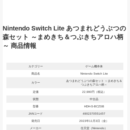
Nintendo Switch Lite あつまれどうぶつの
森セット ～まめきち＆つぶきちアロハ柄
～ 商品情報
カテゴリー
ゲーム機本体
商品名
Nintendo Switch Lite
あつまれどうぶつの森セット ～まめきち＆
カラー
つぶきちアロハ柄～
定価
22,980円（税込）
状態
中古品
型番
HDH-S-BCZGB
JANコード
4902370551457
発売日
2023年11月3日（金）
メーカー
任天堂（Nintendo）