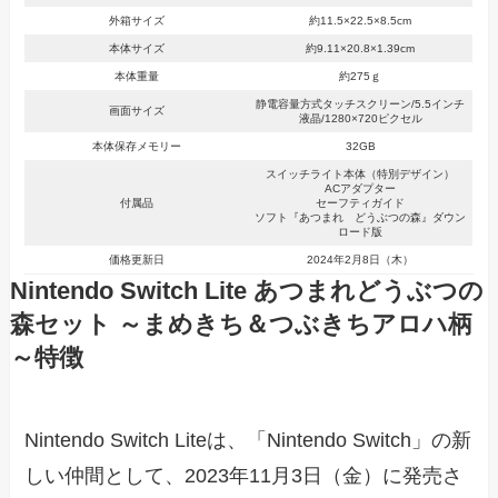
外箱サイズ
約11.5×22.5×8.5cm
本体サイズ
約9.11×20.8×1.39cm
本体重量
約275ｇ
静電容量方式タッチスクリーン/5.5インチ
画面サイズ
液晶/1280×720ピクセル
本体保存メモリー
32GB
スイッチライト本体（特別デザイン）
ACアダプター
付属品
セーフティガイド
ソフト『あつまれ どうぶつの森』ダウン
ロード版
価格更新日
2024年2月8日（木）
Nintendo Switch Lite あつまれどうぶつの
森セット ～まめきち＆つぶきちアロハ柄
～特徴
Nintendo Switch Liteは、「Nintendo Switch」の新
しい仲間として、2023年11月3日（金）に発売さ