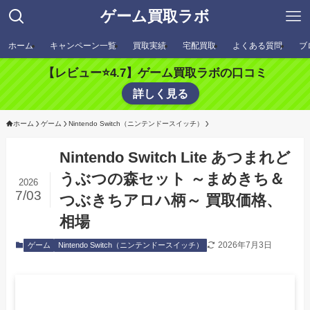
ゲーム買取ラボ
ホーム
キャンペーン一覧
買取実績
宅配買取
よくある質問
ブ
【レビュー⭐️4.7】ゲーム買取ラボの口コミ
詳しく見る
ホーム
ゲーム
Nintendo Switch（ニンテンドースイッチ）
Nintendo Switch Lite あつまれど
うぶつの森セット ～まめきち＆
2026
7/03
つぶきちアロハ柄～ 買取価格、
相場
2026年7月3日
ゲーム
Nintendo Switch（ニンテンドースイッチ）