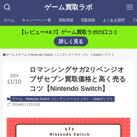
ゲーム買取ラボ
ホーム
キャンペーン一覧
買取実績
宅配買取
よくある質問
ブ
【レビュー⭐️4.7】ゲーム買取ラボの口コミ
詳しく見る
ホーム
ゲーム
Nintendo Switch（ニンテンドースイッチ）
Switchソフト
ロマンシングサガ2リベンジオ
2024
ブザセブン買取価格と高く売る
11/10
コツ【Nintendo Switch】
ゲーム
Nintendo Switch（ニンテンドースイッチ）
Switchソフト
2024年11月10日