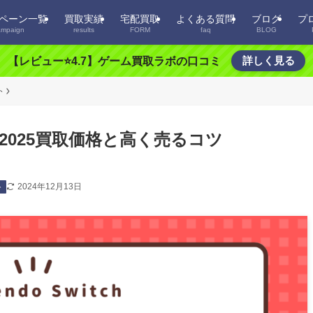
ペーン一覧
買取実績
宅配買取
よくある質問
ブログ
プ
ampaign
results
FORM
faq
BLOG
詳しく見る
【レビュー⭐️4.7】ゲーム買取ラボの口コミ
ト
-2025買取価格と高く売るコツ
2024年12月13日
ト