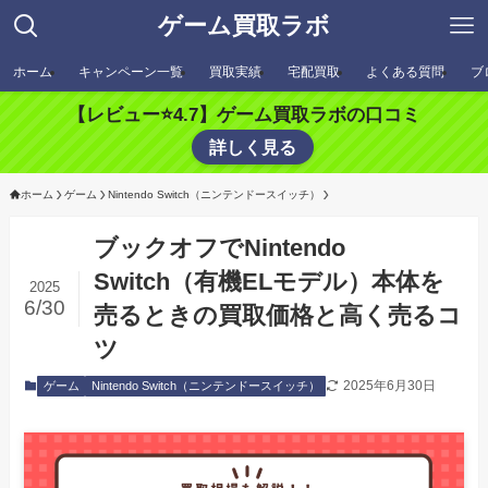
ゲーム買取ラボ
ホーム
キャンペーン一覧
買取実績
宅配買取
よくある質問
ブ
【レビュー⭐️4.7】ゲーム買取ラボの口コミ
詳しく見る
ホーム
ゲーム
Nintendo Switch（ニンテンドースイッチ）
ブックオフでNintendo
Switch（有機ELモデル）本体を
2025
6/30
売るときの買取価格と高く売るコ
ツ
2025年6月30日
ゲーム
Nintendo Switch（ニンテンドースイッチ）