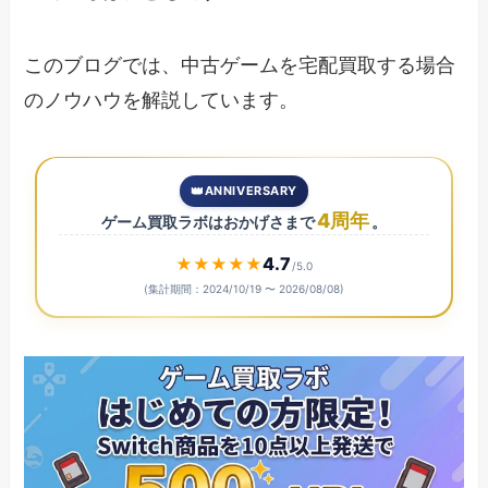
このブログでは、中古ゲームを宅配買取する場合
のノウハウを解説しています。
👑
ANNIVERSARY
4
周年
ゲーム買取ラボはおかげさまで
。
4.7
★
★
★
★
★
/5.0
(集計期間：2024/10/19 〜
2026/08/08
)