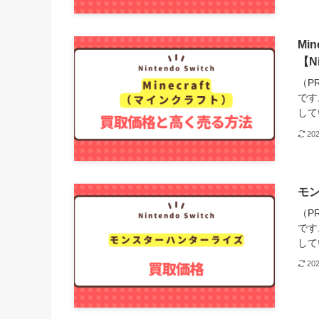
Mi
【Ni
（P
です
してい
20
モン
（P
です
して
20