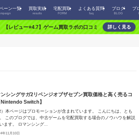
ペーン一覧
買取実績
宅配買取
よくある質問
ブログ
プ
ampaign
results
FORM
faq
BLOG
詳しく見る
【レビュー⭐️4.7】ゲーム買取ラボの口コミ
マンシングサガ2リベンジオブザセブン買取価格と高く売るコ
intendo Switch】
R）本ページはプロモーションが含まれています。 こんにちは、とも
。 このブログでは、中古ゲームを宅配買取する場合のノウハウを解説
います。 ロマンシング...
24年11月10日