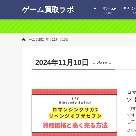
ゲーム買取ラボ
ホーム
キャン
HOME
c
ホーム
2024年
11月
10日
2024年11月10日
– date –
ロ
ツ【N
（P
です
して
20