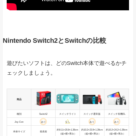
Nintendo Switch2とSwitchの比較
遊びたいソフトは、どのSwitch本体で遊べるかチ
ェックしましょう。
商品
種別
Switch2
スイッチライト
スイッチ通常版
スイッチ有機EL
Joy-Con
あり
なし
あり
あり
約9.11×20.8×1.39cm
約10.2×23.9×1.39cm
約10.2×24.2×1.39cm
本体サイズ
発表前
（縦×横×厚み）
（縦×横×厚み）
（縦×横×厚み）