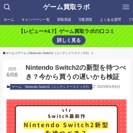
ゲーム買取ラボ
ホーム
キャンペーン一覧
買取実績
宅配買取
よくある質問
ブ
【レビュー⭐️4.7】ゲーム買取ラボの口コミ
詳しく見る
ホーム
ゲーム
Nintendo Switch2（ニンテンドースイッチ2）
Nintendo Switch2の新型を待つべ
2025
6/08
き？今から買うの遅いかも検証
2025年6月8日
ゲーム
Nintendo Switch2（ニンテンドースイッチ2）