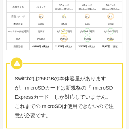
5.5インチ
6.2インチ
7.0インチ
画面サイズ
7.9インチ
縦6.8㎝×横12.1㎝
縦7.8㎝×横13.7㎝
縦8.7㎝×横15.4㎝
背面スタンド
あり
なし
あり
あり
本体容量
256GB
32GB
32GB
64GB
バッテリー持続時間
発表前
約3.0～7.0時間
約4.5~9.0時間
約4.5~9.0時間
重さ
約534ｇ
約275ｇ
約398g
約420g
新品定価
49,980円（税込）
21,978円
（税込）
32,978円
（税込）
37,980円
（税込）
Switch2は256GBの本体容量があります
が、microSDカードは新規格の「 microSD
Expressカード」しか対応していません。
これまでの microSDは使用できないので注
意が必要です。