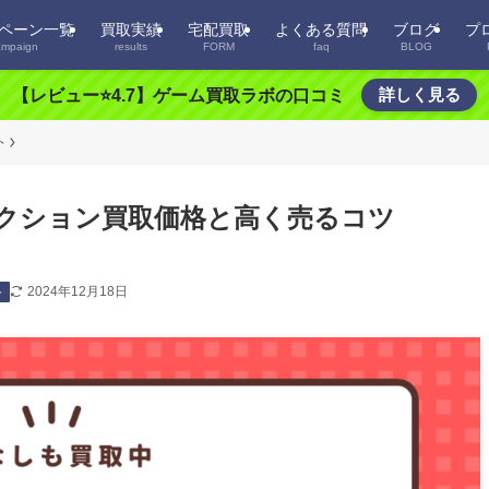
ペーン一覧
買取実績
宅配買取
よくある質問
ブログ
プ
ampaign
results
FORM
faq
BLOG
詳しく見る
【レビュー⭐️4.7】ゲーム買取ラボの口コミ
ト
レクション買取価格と高く売るコツ
2024年12月18日
ト