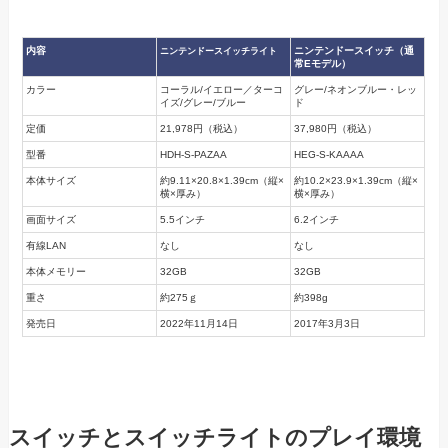
内容
ニンテンドースイッチ（
通
ニンテンドースイッチライト
常
Eモデル）
カラー
コーラル/イエロー／ターコ
グレー/ネオンブルー・レッ
イズ/グレー/ブルー
ド
定価
21,978円（税込）
37,980円（税込）
型番
HDH-S-PAZAA
HEG-S-KAAAA
本体サイズ
約9.11×20.8×1.39cm（縦×
約10.2×23.9×1.39cm（縦×
横×厚み）
横×厚み）
画面サイズ
5.5インチ
6.2インチ
有線LAN
なし
なし
本体メモリー
32GB
32GB
重さ
約275ｇ
約398g
発売日
2022年11月14日
2017年3月3日
スイッチとスイッチライトのプレイ環境