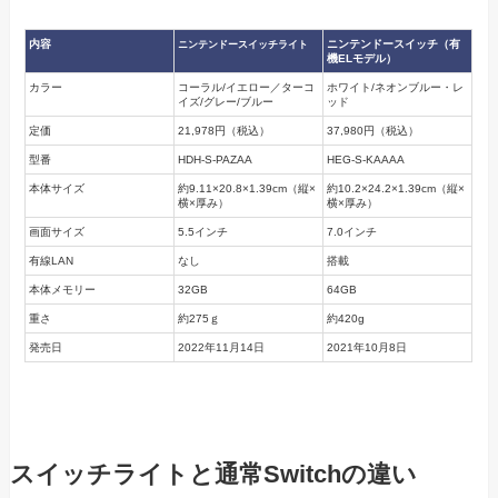
内容
ニンテンドースイッチ（有
ニンテンドースイッチライト
機ELモデル）
カラー
コーラル/イエロー／ターコ
ホワイト/ネオンブルー・レ
イズ/グレー/ブルー
ッド
定価
21,978円（税込）
37,980円（税込）
型番
HDH-S-PAZAA
HEG-S-KAAAA
本体サイズ
約9.11×20.8×1.39cm（縦×
約10.2×24.2×1.39cm（縦×
横×厚み）
横×厚み）
画面サイズ
5.5インチ
7.0インチ
有線LAN
なし
搭載
本体メモリー
32GB
64GB
重さ
約275ｇ
約420g
発売日
2022年11月14日
2021年10月8日
スイッチライトと通常Switchの違い