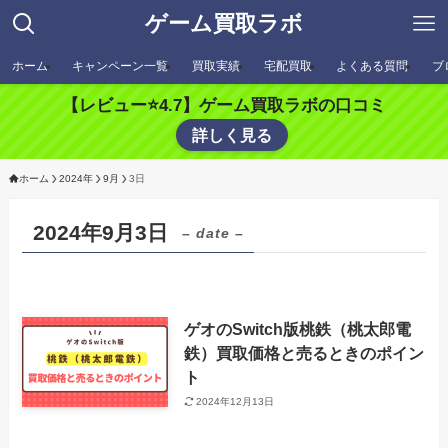
ゲーム買取ラボ
ホーム
キャンペーン一覧
買取実績
宅配買取
よくある質問
ブ
【レビュー⭐️4.7】ゲーム買取ラボの口コミ
詳しく見る
ホーム
2024年
9月
3日
2024年9月3日
– date –
ゲオのSwitch版桃鉄（桃太郎電
鉄）買取価格と売るときのポイン
ト
2024年12月13日