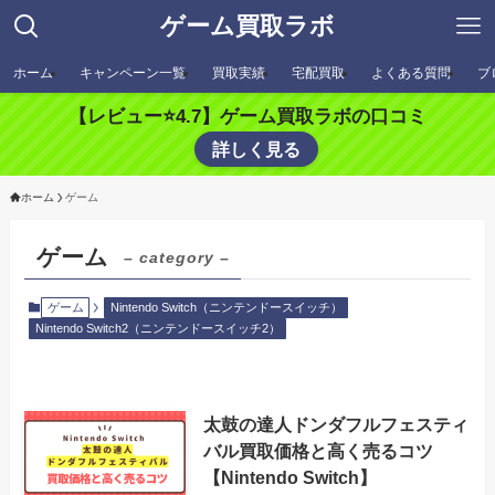
ゲーム買取ラボ
ホーム
キャンペーン一覧
買取実績
宅配買取
よくある質問
ブ
【レビュー⭐️4.7】ゲーム買取ラボの口コミ
詳しく見る
ホーム
ゲーム
ゲーム
– category –
ゲーム
Nintendo Switch（ニンテンドースイッチ）
Nintendo Switch2（ニンテンドースイッチ2）
太鼓の達人ドンダフルフェスティ
バル買取価格と高く売るコツ
【Nintendo Switch】